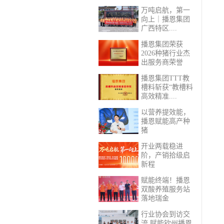
万吨启航，第一
向上｜播恩集团
广西特区....
播恩集团荣获
2026种猪行业杰
出服务商荣誉
播恩集团TTT教
槽料斩获“教槽料
高效精准....
以营养提效能，
播恩赋能高产种
猪
开业两载稳进
阶，产销拾级启
新程
赋能终端！播恩
双酸养殖服务站
落地瑞金
行业协会到访交
流 赋能钦州播恩