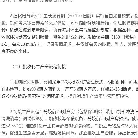
饲养，严禁为追求批次进度盲目配种。
2.细化培育流程：生长发育期（60-120 日龄）实行自由采食模
酸、钙磷等关键营养素的充足供给，同时搭配优质粗纤维，促进肠道健
龄）逐步过渡到定量限饲，执行每周体重与背膘监测制度，根据品种、品系差
依据体况动态调整饲喂量，避免过肥或过瘦。发情诱导期（
180 日龄后
2次，每次20
min
左右，记录发情周期，并做好每天的肢蹄、乳房、外阴
育不良的个体。
（二）批次化生产全流程衔接
1.规划批次周期：比如
采用
“36天批次化”管理模式，明确配种、妊
妊娠检查，妊娠
90
d
转入哺乳舍，产前
3
d
转入产房，仔猪
23-25
d
断奶，
娠-分娩-断奶-再配种”的闭环周期
，提升猪场生产效率与管理可控性。
2.衔接生产流程
：分娩前
7
d
对产房（包括保温箱）
采用
“清扫-冲洗-
清洗消毒；调试保温灯、加热板等
保暖设备，分娩前
2
d
对产房预热，使
达
32-35
℃；准备好接产工具与必要的保健药物。断奶后母猪及时转入待
照，促进生殖激素分泌，缩短发情间隔。建立批次生产台账，详细记录