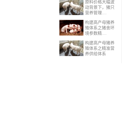
原料价格大幅波
动背景下，猪只
营养管理....
构建高产母猪养
殖体系之猪舍环
境参数精....
构建高产母猪养
殖体系之精准营
养供给体系​