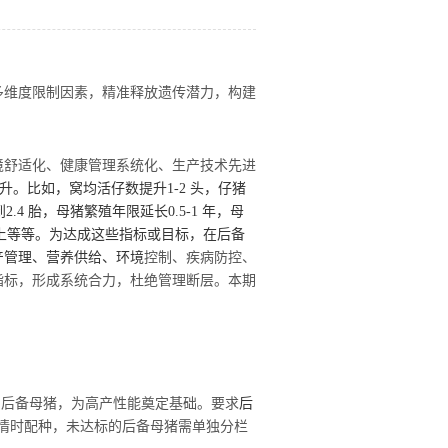
多维度限制因素，精准释放遗传潜力，构建
境舒适化、健康管理系统化、生产技术先进
升。比如，窝均活仔数提升
1-2
头，仔猪
到
2.4
胎，母猪繁殖年限延长
0.5-1
年，母
以上等等。为达成这些指标或目标，在后备
产管理、营养供给、环境
控制、疾病防控、
指标，形成系统合力，杜绝管理断层。本期
的后备母猪，为高产性能奠定基础。要求
后
二次发情时配种，未达标的后备母猪需单独分栏