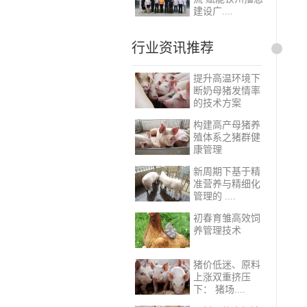
建设广....
行业资讯推荐
提升高温环境下
断奶母猪发情率
的技术方案
构建高产母猪养
殖体系之猪群健
康管理
新周期下基于精
准营养与精细化
管理的 ....
初春育雏高效饲
养管理技术
猪价低迷、原料
上涨双重挤压
下： 猪场....