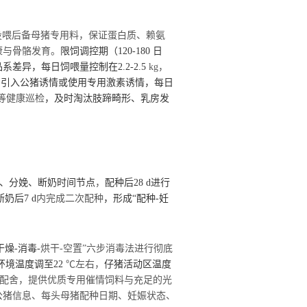
式，投喂后备母猪专用料，保证蛋白质、赖氨
康与骨骼发育。
限饲调控期（
120-180 日
异，每日饲喂量控制在2.2-2.5
kg，
）
引入公猪诱情或使用专用激素诱情，每日
等健康巡检
，及时淘汰肢蹄畸形、乳房发
娠、分娩、断奶时间节点
，
配种后
28
d
进行
断奶后
7
d
内完成二次配种
，形成
“配种-妊
干燥-消毒-
烘干-空置”六步消毒法进行彻底
环境温度调至
22
℃左右，
仔猪活动区温度
配舍，提供优质专用催情饲料与充足的光
公猪信息、每头母猪配种日期、妊娠状态、