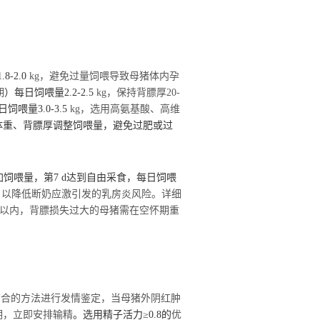
1.8-2.0
kg，避免过量饲喂导致母猪体内孕
期
）每日饲喂量
2.2-2.5
kg，保持背膘厚20-
日饲喂量
3.0-3.5
kg，选用高氨基酸、高维
体重、背膘厚调整饲喂量，避免过肥或过
加饲喂量，第
7
d
达到自由采食，每日饲喂
，以降低断奶应激引发的乳房炎风险。详细
 以内，背膘损失过大的母猪需在空怀期重
”结合的方法进行发情鉴定，当母猪外阴红肿
期，立即安排输精
。选用精子活力
≥0.8的
优