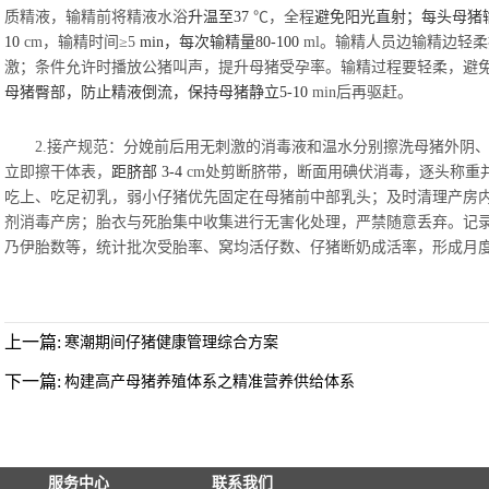
质精液，输精前将精液水浴
升温至
37
℃，全程
避免阳光直射；每头母猪
10
cm，输精时间≥5
min
，每次输精量
80-100
ml。输精人员边输精边轻
激；条件允许时播放公猪叫声，提升母猪受孕率。输精过程要轻柔，避
母猪臀部，防止精液倒流，保持母猪静立
5-10
min后再驱赶。
2.接产规范：分娩前后用无刺激的消毒液和温水分别擦洗母猪外阴
立即擦干体表，
距脐部
3-4
cm处剪断脐带，断面用碘伏消毒，逐头称重
吃上、吃足初乳，弱小仔猪优先固定在母猪前中部乳头；及时清理产房
剂消毒产房；胎衣与死胎集中收集进行无害化处理，严禁随意丢弃。记
乃伊胎数等，统计批次受胎率、窝均活仔数、仔猪断奶成活率，形成月
上一篇:
寒潮期间仔猪健康管理综合方案
下一篇:
构建高产母猪养殖体系之精准营养供给体系​
服务中心
联系我们