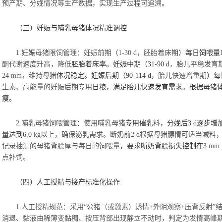
预产期、分娩情况等生产数据，实现生产过程可追溯
。
（三）妊娠与哺乳母猪体况精准调控
1.妊娠母猪限饲管理：妊娠前期（1-30
d
，胚胎着床期
）每日饲喂量
酮代谢速度升高，降低
胚胎着床率。妊娠中期（
31-90
d
，胎儿平稳发育
24 mm，维持母猪
体况稳定。妊娠后期（
90-114
d
，胎儿快速增重期
）每
生素、高能量的妊娠后期专用
日粮，满足胎儿快速发育需求。根据母猪
瘦。
2.哺乳母猪饲喂管理：使用哺乳母猪
专用催乳料，分娩后
3
d
逐步增
量达到
6.0
kg以上，确保泌乳需求。断奶前2
d
根据母猪膘情可适当减料
记录抽测的母猪背膘厚与每日的饲喂量
，要求断奶背膘损失控制在
3
mm
点补饲。
（四）人工授精与接产标准化操作
1.人工授精规范：采用“公猪（或激素）诱情+外阴观察+压背反射
消退、黏液由稀薄变黏稠、按压背部出现静立不动时，判定为发情高峰