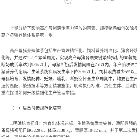
上期分析了影响高产母猪遗传潜力释放的因素，规模猪场如何破除
高产母猪养殖体系是第一步。
高产母猪养殖体系包括生产管理精细化、饲料营养精准化、猪舍环
化等
，并通过
1-2
个繁殖周期，实现高产母猪各项关键繁殖指标的显著提
断奶成活率达到
95%以上，母猪断奶后发情间隔在7
d
以内，年产胎次达
猪营养代谢病、生殖系统疾病发生率下降
30%以上，饲料浪费减少5%
母猪培育、发情配种、妊娠、哺乳、断奶空怀全生命周期中，均要在生
遗传匹配、繁殖技术等方面精准施策，明确执行标准、责任主体、监测
重点探讨如何升级精细化生产管理举措。
（一）后备母猪规范化培育
1.明确培育标准：培育出体况达标、生殖系统发育完善、适配性强
备母猪初配日龄
≥220
d
、体重
≥130
kg、背膘厚18-22 mm，并于第