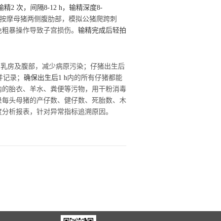
输精
2
次，间隔
8-12
h
，输精深度
8-
柔按摩母猪两侧腹肋部，模拟公猪爬跨刺
免粗暴操作导致子宫损伤。
输精完成后轻拍
、乳房及腹部，减少病原污染；仔猪出生后
并记录；
确保出生后
1
h
内的所有仔猪都能
内的胎衣、羊水、粪便等污物，用干粉消毒
录每头母猪的产仔数、健仔数、死胎数、木
度分析报表，针对异常指标追溯原因。