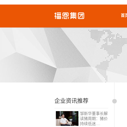
首
企业资讯推荐
邹新华董事长解
读猪周期：猪价
持续低迷....