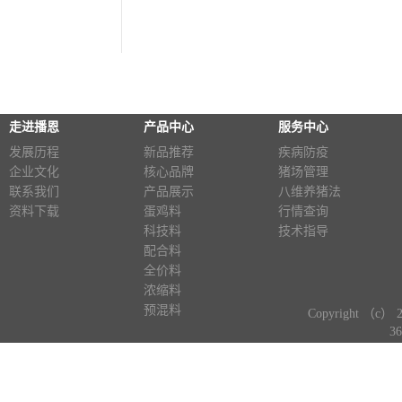
走进播恩
产品中心
服务中心
发展历程
新品推荐
疾病防疫
企业文化
核心品牌
猪场管理
联系我们
产品展示
八维养猪法
资料下载
蛋鸡料
行情查询
科技料
技术指导
配合料
全价料
浓缩料
预混料
Copyright （c） 
3