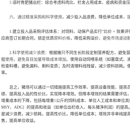
3.
适时育肥猪出栏：综合考虑料肉比、栏舍占用成本、疫病和资金
六、通过精准采购和科学使用
，减少投入品浪费，降低单位成本
，
1.
建立投入品采购评估体系：对饲料、动保产品实行
“比价
+
效果评
应商签订长期合同，锁定
优质
原料价格
，降低采购溢价
，避免市场波动
2.
科学使用减少浪费：
根据猪只不同生长阶段定制营养配方，避免
程
使用，避免盲目加量导致成本增加。
使用自动饲喂系统（如塞盘式、
检查料槽，避免漏料、剩料变质；及时清理料线残留，减少原料损耗。
率。
总之，猪场可以通过一切措施提高工作效率、提高设备效能、提高
绩、提高投入品的性价比，实现降本增效。但降本增效的结果需要评估
增重成本的下降，包括每增重
1
公斤的饲料成本、单位人工成本和单位其
MSY
、
ADG
）的提高和收益（如单位出栏收入、每头猪净利润）的提高
是减少浪费，减少损耗，提高性价比，降低单位成本；增效并非单纯提
售，提高单位收益。