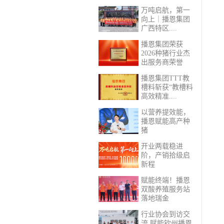
万吨启航，第一
向上｜播恩集团
广西特区....
播恩集团荣获
2026种猪行业杰
出服务商荣誉
播恩集团TTT教
槽料斩获“教槽料
高效精准....
以营养提效能，
播恩赋能高产种
猪
开业两载稳进
阶，产销拾级启
新程
赋能终端！播恩
双酸养殖服务站
落地瑞金
行业协会到访交
流 赋能钦州播恩