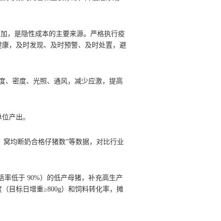
增加，是隐性成本的主要来源。严格执行疫
健康，及时发现、及时预警、及时处置，避
度、密度、光照、通风，减少应激，提高
单位产出
。
、窝均断奶
合格
仔猪数
”等数据，对比行业
活率低于
90%
）的低产母猪，补充高生产
度（目标日增重
≥800g
）和饲料转化率，摊