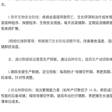
本。
1.
筑牢生物安全防线：
疾病会直接导致死亡、生长停滞和治疗成本
苗接种程序、保健程序、生物安全措施，每天巡查猪群，定期监测猪群
免疾病扩散
。
2
精细化猪群
管
理：根据猪只生长阶段调整环境
，改善猪舍温度、湿
猪群舒适度
。
五、通过数据驱动
发现生产短板，通过
品种优化
，
提高生产成绩
和
1.
跟踪关键生产数据，定位短板：每周统计
“母猪空怀期、育肥周期
标准值，针对性调整。
2.
优化种群结构
：淘汰繁殖能力差（如年产仔数低于
18
头、断奶成
性能的后备母猪；缩短母猪空怀期，提高年出栏仔猪数、育肥猪生长速
薄单位成本。