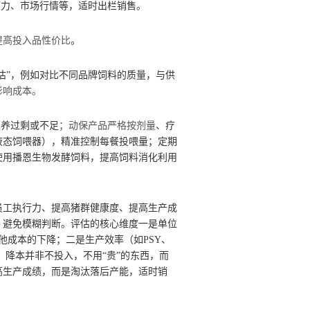
压力、市场行情等，适时出栏销售。
提高投入品性价比
。
估”，例如对比不同品牌饲料的质量，与供
影响成本。
营养过剩或不足
；动保产品严格按剂量
、疗
液态饲喂器），精准控制每餐投喂量；定期
使用播恩生物发酵饲料，提高饲料消化利用
员工执行力、提高猪群健康度、提高生产成
，避免模糊判断。评估的核心维度一是单位
他成本的下降；二是生产效率（如
PSY
、
。降本并非不投入，不用
“
贵
”
的东西，而
高生产成绩，而是淘汰落后产能，适时销