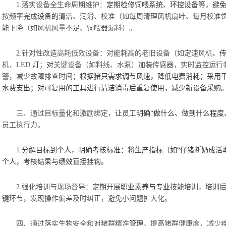
1.
落实设备全生命周期维护：
定期检修饲喂系统、环控设备等，避
按频率完成
设备的
清洁、润滑、校准（如每周清理风机扇叶、每月校准
能下降（如风机风量不足、饲喂器漏料）。
2.
针对性改造高耗低效设备：对能耗高的老旧设备（如定速风机
、
机、LED
灯
；
对
关键设备（如料线、水泵）加装传感器，实时监控运行
警，减少故障排查时间；
根据猪只需求调节风速，降低电费消耗；采用
水费支出；对可复用的工具进行清洁消毒后重复使用，减少新设备采购
三、通过目标量化和激励绑定，
让员工明确
“
做什么、做到什么程度
员工执行力。
1.
分解目标到个人，明确考核标准：将生产指标（如
“仔猪断奶成活
个人，考核结果与绩效直接挂钩。
2.
强化培训与现场督导：定期开展
职业素养与专业
技能培训，培训
键环节，发现操作偏差及时纠正，避免小问题扩大化。
四、通过落实生物安全和对猪群精准
管理
，提高猪群健康度，减少