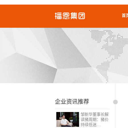
首
企业资讯推荐
邹新华董事长解
读猪周期：猪价
持续低迷....