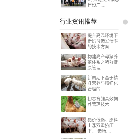
建设广....
行业资讯推荐
提升高温环境下
断奶母猪发情率
的技术方案
构建高产母猪养
殖体系之猪群健
康管理
新周期下基于精
准营养与精细化
管理的 ....
初春育雏高效饲
养管理技术
猪价低迷、原料
上涨双重挤压
下： 猪场....