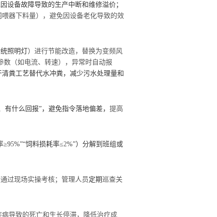
免因设备故障导致的生产中断和维修溢价；
饲喂器下料量），避免因设备老化导致的效
传统照明灯
）进行节能改造，替换为变频风
参数（如电流、转速），异常时自动报
干清粪工艺替代水冲粪，减少污水处理量和
。
、有什么回报
”
，避免指令落地偏差，
提高
率≥
9
5
%
”“饲料损耗率≤
2
%
”）分解到班组或
后通过现场实操考核；管理人员
定期
巡查关
疾病导致的死亡和生长停滞，降低治疗成