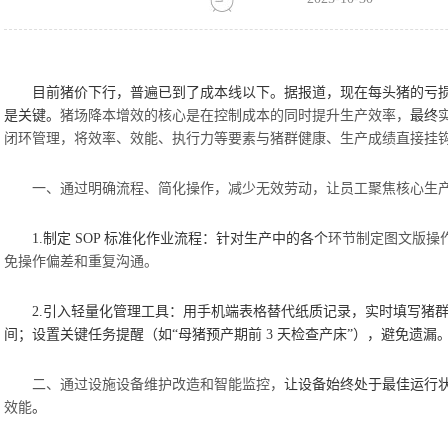
目前猪价下行，普遍已到了成本线以下。据报道，现在每头猪的亏
是关键。
猪场降本增效的核心是在控制成本的同时提升生产效率，
最终
闭环管理，将效率、效能、执行力等要素与猪群健康、生产成绩直接挂
一、通过明确流程、简化操作，减少无效劳动，让员工聚焦核心生
1.
制定
SOP
标准化作业流程：针对
生产中的各个
环节制定图文版操
免操作偏差和重复沟通。
2.
引入轻量化管理工具：用手机端表格替代纸质记录，实时填写猪
间；设置关键任务提醒（如
“母猪预产期前
3
天检查产床”），避免遗漏
二、通过设施设备维护改造和智能监控，
让设备始终处于最佳运行
效能
。