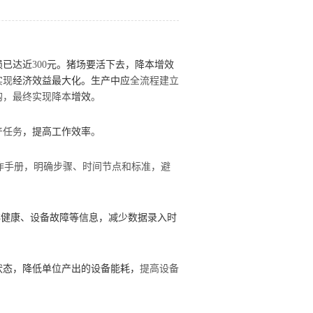
损已达近
300
元。猪场要活下去，降本增效
实现
经济效益最大化。生产中应
全流程建立
钩，最终实现降本
增效
。
产任务
，提高工作效率
。
作手册，明确步骤、时间节点和标准，避
群健康、设备故障等信息，减少数据录入时
。
状态，降低单位产出的设备能耗，
提高设备