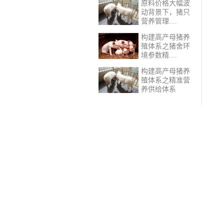
原料价格大幅波
动背景下，猪只
营养管理....
构建高产母猪养
殖体系之猪舍环
境参数精....
构建高产母猪养
殖体系之精准营
养供给体系​