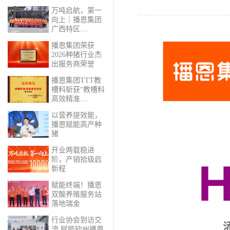
万吨启航，第一
向上｜播恩集团
广西特区....
播恩集团荣获
2026种猪行业杰
出服务商荣誉
播恩集团TTT教
槽料斩获“教槽料
高效精准....
以营养提效能，
播恩赋能高产种
猪
开业两载稳进
阶，产销拾级启
新程
赋能终端！播恩
双酸养殖服务站
落地瑞金
行业协会到访交
流 赋能钦州播恩