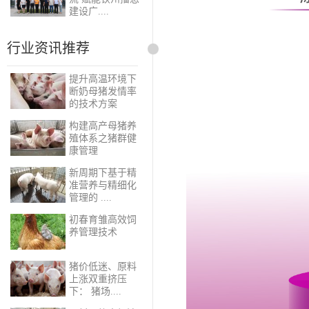
建设广....
行业资讯推荐
提升高温环境下
断奶母猪发情率
的技术方案
构建高产母猪养
殖体系之猪群健
康管理
新周期下基于精
准营养与精细化
管理的 ....
初春育雏高效饲
养管理技术
猪价低迷、原料
上涨双重挤压
下： 猪场....