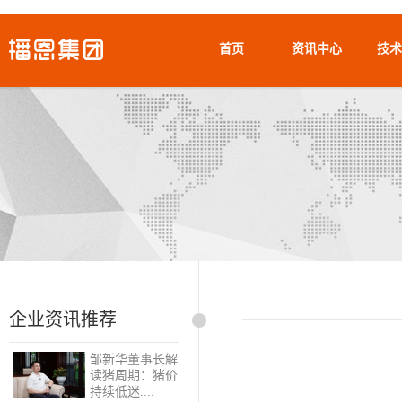
首页
资讯中心
技术
企业资讯推荐
邹新华董事长解
读猪周期：猪价
持续低迷....