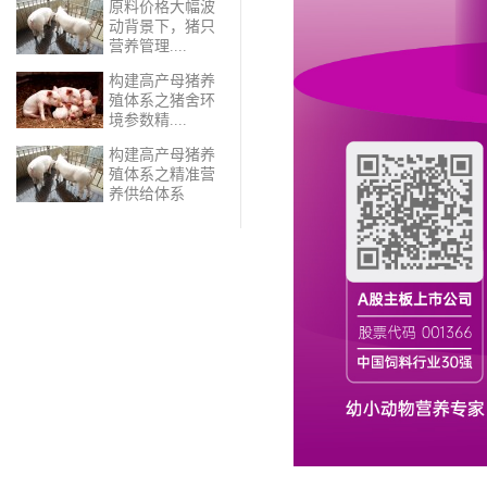
原料价格大幅波
动背景下，猪只
营养管理....
构建高产母猪养
殖体系之猪舍环
境参数精....
构建高产母猪养
殖体系之精准营
养供给体系​