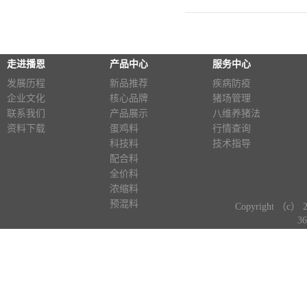
走进播恩
产品中心
服务中心
发展历程
新品推荐
疾病防疫
企业文化
核心品牌
猪场管理
联系我们
产品展示
八维养猪法
资料下载
蛋鸡料
行情查询
科技料
技术指导
配合料
全价料
浓缩料
预混料
Copyright （c） 
3