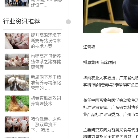
建设广....
行业资讯推荐
提升高温环境下
断奶母猪发情率
的技术方案
江青艳
构建高产母猪养
殖体系之猪群健
播恩集团 首席顾问
康管理
新周期下基于精
华南农业大学教授，广东省动
准营养与精细化
学科“动物营养与饲料科学”负
管理的 ....
初春育雏高效饲
兼任中国畜牧兽医学会动物生
养管理技术
标准评审专家、广东省饲料协
业产品标准评审委员、广州市
猪价低迷、原料
上涨双重挤压
主要研究方向为畜禽采食与代
下： 猪场....
科研项目及10余项横向课题，