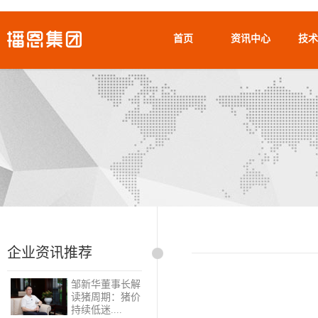
首页
资讯中心
技术
企业资讯推荐
邹新华董事长解
读猪周期：猪价
持续低迷....