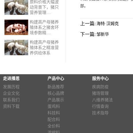
原料价格大幅波
部。
动背景下，猪只
营养管理....
构建高产母猪养
上一篇:
海特·汉姆克
殖体系之猪舍环
境参数精....
下一篇:
邹新华
构建高产母猪养
殖体系之精准营
养供给体系​
走进播恩
产品中心
服务中心
发展历程
新品推荐
疾病防疫
企业文化
核心品牌
猪场管理
联系我们
产品展示
八维养猪法
资料下载
蛋鸡料
行情查询
科技料
技术指导
配合料
全价料
浓缩料