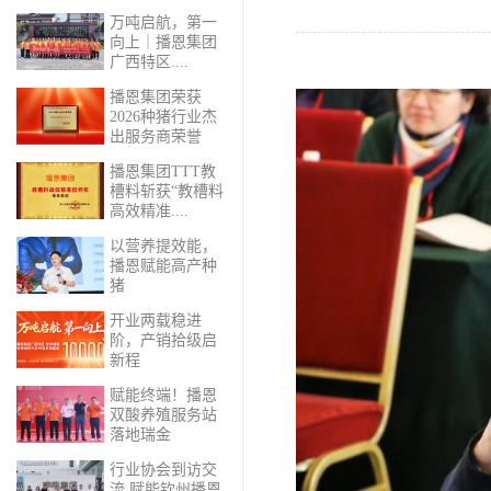
万吨启航，第一
向上｜播恩集团
广西特区....
播恩集团荣获
2026种猪行业杰
出服务商荣誉
播恩集团TTT教
槽料斩获“教槽料
高效精准....
以营养提效能，
播恩赋能高产种
猪
开业两载稳进
阶，产销拾级启
新程
赋能终端！播恩
双酸养殖服务站
落地瑞金
行业协会到访交
流 赋能钦州播恩